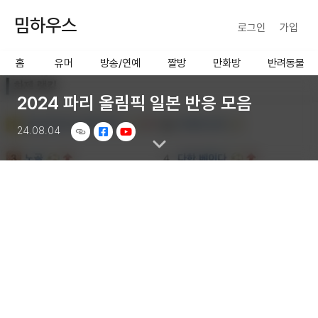
밈하우스
로그인
가입
사용할 공유 링크를 선택 해 주
세요.
홈
유머
방송/연예
짤방
만화방
반려동물
2024 파리 올림픽 일본 반응 모음
24.08.04